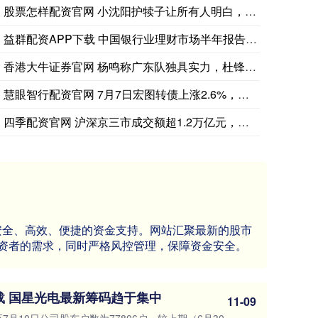
股票怎样配资官网 小沈阳护犊子让所有人明白，托举和兜底才是，
益群配资APP下载 中国银行业理财市场半年报告(2025年上
香港大牛证券官网 杨鸣称广东队独具实力，杜锋淡定回应
市场消息：美国参议院获得足够票数通过临时支出法案，以避免1
慧眼智行配资官网 7月7日宏图转债上涨2.6%，转股溢价率1
四季配资官网 沪深京三市成交额超1.2万亿元，较上日此时缩量
供安全、高效、便捷的资金支持。网站汇聚最新的股市
资者的需求，同时严格风控管理，保障资金安全。
载 国星光电最新筹码趋于集中
11-09