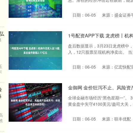
息。潜在的经济冲击近在眼前，能源价
日期：06-05
来源：盛金证券
1号配资APP下载 龙虎榜丨机
盘后数据显示，3月23日龙虎榜中
%，转
入，12只股票呈现机构净卖出。 当
日期：06-05
来源：亿宏快配
金御网 金价狂泻不止、风险资
全球金融市场经历“黑色星期一”。 
黄金盘中失守4100美元/盎司大关，最
推动弘
别平
日期：06-05
来源：联丰优配