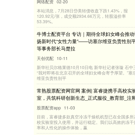
大牛配资官网 7月28日岱美转债下跌1.43
股溢价率53.39%
网络配资
02-20
本站消息，7月28日岱美转债收盘下跌1.43%，报
120.92元/张，成交额2934.66万元，转股溢价率
53.39%。
牛博士配资平台 专访｜期待全球妇女峰会
扬新时代“女性力量”——访塞尔维亚负责性
等事务部长马楚拉
天创优配
10-11