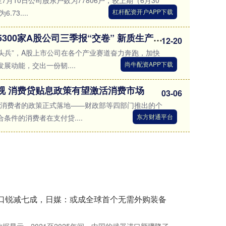
7月10日公司股东户数为77806户，较上期（6月30
杠杆配资开户APP下载
73....
尚牛配资APP下载 逾5300家A股公司三季报“交卷” 新质生产力引领产业“加速跑”
12-20
排头兵”，A股上市公司在各个产业赛道奋力奔跑，加快
尚牛配资APP下载
展动能，交出一份韧....
视 消费贷贴息政策有望激活消费市场
03-06
惠及消费者的政策正式落地——财政部等四部门推出的个
东方财通平台
条件的消费者在支付贷....
进口锐减七成，日媒：或成全球首个无需外购装备