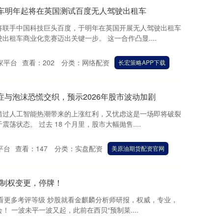
福车明年起将在英国测试百度无人驾驶出租车
将联手中国科技巨头百度，于明年在英国开展无人驾驶出租车
租车商业化竞赛迈出关键一步。 这一合作凸显....
家平台
查看：
202
分类：
网络配资
长宏策略APP下载
症与泡沫恐慌交织，预示2026年股市波动加剧
错过人工智能热潮带来的上涨红利，又忧虑这是一场即将破裂
状态。 过去 18 个月里，股市大幅抛售....
平台
查看：
147
分类：
实盘配资
美原油期货配资官网
划控制权变更，停牌！
查看更多考评等级 炒股就看金麒麟分析师研报，权威，专业，
 一波未平一波又起，此前在西贝“预制菜....