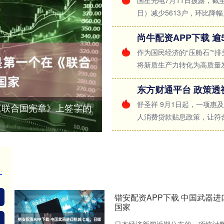
国星光电7月11日披露，截至
日）减少5613户，环比降幅为6.
作为国民经济的“压舱石”“
将新质生产力转化为高质量发
东方财通平台 政策透
舒圣祥 9月1日起，一项
《联合国宪章》上签字的
人消费贷款贴息政策，让符合
锴安配资APP下载 中国武器
国家