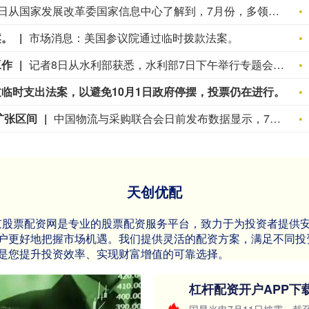
记者8日从国家发展改革委国家信息中心了解到，7月份，多领域高频数据平稳向好，线下消费稳步增长，投资结构不断优化，市场资本主动布局新质生产力相关赛道，创新活力持续迸发。线下消费大数据显示，7月各类消费支付金额同比增长2.2%，增速比上月提高0.8个百分点。其中，家用电器与音像器材类支付金额同比增长8.5%，增速比上月提高10.9个百分点。反映中小商户经营状况的“收钱吧”实体商业活力指数升至81.9，较上月提高3.1%。（新华社）
案。
市场消息：美国参议院通过临时拨款法案。
工作
记者8日从水利部获悉，水利部7日下午举行专题会商，分析研判今年第13号台风“白海豚”发展态势及影响，系统安排部署台风暴雨洪水防御工作。记者了解到，台风“白海豚”具有登陆强度大、携带水汽足、影响范围广、持续时间长等突出特点。受其影响，预报8月8日至16日，浙闽地区及太湖、长江、淮河、黄河、海河、辽河等流域部分河流将出现明显涨水过程，部分中小河流可能发生较大洪水，部分地区山洪灾害风险高。（新华社）
临时支出法案，以避免10月1日政府停摆，投票仍在进行。
扩张区间
中国物流与采购联合会日前发布数据显示，7月份，中国物流业景气指数为50.4%，环比回落0.2个百分点，但总体仍保持在扩张区间。物流业务总量指数小幅波动，部分行业扩张，重点领域快速发展。中国物流信息中心副总经济师胡焓介绍，物流业务总量指数连续3个月处于扩张区间，分领域来看，铁路运输业、道路运输业、邮政快递业、多式联运领域业务总量指数处于扩张区间，其中多式联运领域业务总量指数为54%，环比回升0.5个百分点。（新华社）
天创优配
p北京股票配资网是专业的股票配资服务平台，致力于为投资者提
户更好地把握市场机遇。我们提供灵活的配资方案，满足不同投
是您提升投资效率、实现财富增值的可靠选择。
杠杆配资开户APP下