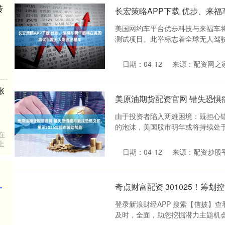
长宏策略APP下载 优步、来
石中玉
”塞尔
美国网约车平台优步科技与来福车
校实验
测试项目。此举标志着全球无人驾驶出
注释
日期：04-12
来源：配资网之
多所高
冻干效
美原油期货配资官网 错失恐惧
由于投资者陷入两难困境：既担心
%，转
的泡沫，美国股市明年或将持续处于震荡
日期：04-12
来源：配资炒股
奇点财富配资 301025！筹
惨，张
登录新浪财经APP 搜索【信披】
及时，全面，助您挖掘潜力主题机会！