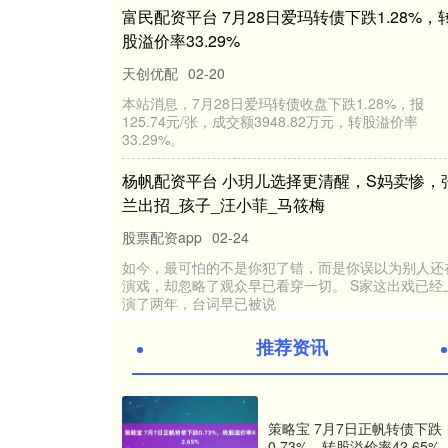
新华社贝尔格莱德10月10日电 新华社记者张璇 
“我对即将在北京召开的全球妇女峰会寄予厚望。
维亚负责性别平
常熟股票配资网官网 案例| 富睿捷携手高
室，共筑科研创新生态_正式服役_教育部_
股票配资app
11-03
目前，富睿捷多款真空冷冻干燥机机型已在全国
校实验室投入使用，并运行稳定。我们以高效的
率和人性化的操作体验，赢
富民配资平台 7月28日爱玛转债下跌1.28
股溢价率33.29%
天创优配
02-20
本站消息，7月28日爱玛转债收盘下跌1.28%，报
125.74元/张，成交额3948.82万元，转股溢价率
推荐资讯
33.29%。
杨帆配资平台 小玥儿选择更清醒，S妈卖
兰出招_孩子_汪小菲_马筱梅
策略宝 7月7日正帆转债下跌
0.73%，转股溢价率42.65%