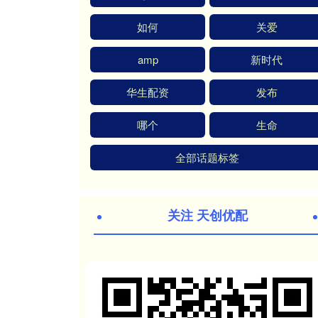
如何
关爱
amp
新时代
华生配资
发布
哪个
生命
全部话题标签
关注 天创优配