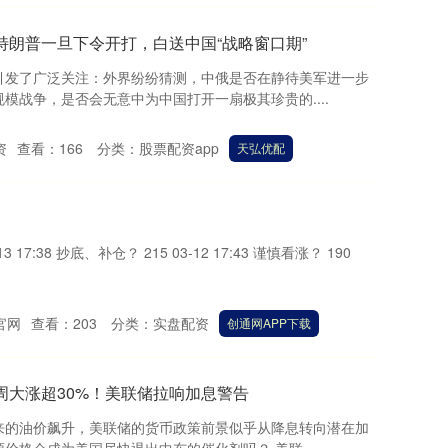
特朗普一旦下令开打，白送中国“战略窗口期”
引发了广泛关注：外界纷纷猜测，中俄是否在静待美军进一步
模战争，是否会无意中为中国打开一扇极其珍贵的....
资
查看：
166
分类：
股票配资app
天弘优配
 17:38 抄底、补仓？ 215 03-12 17:43 谨慎看涨？ 190
官网
查看：
203
分类：
实盘配资
创通网APP下载
周大涨超30%！美联储拉响加息警告
来的油价飙升，美联储的货币政策前景似乎从降息转向潜在加