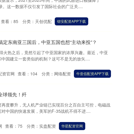
据显示，2021至2025年间，中国的武器进口额骤降了
录。这一数据不仅引发了国际社会的广泛关....
查看：
85
分类：
天创优配
锴安配资APP下载
功搞定东南亚三国后，中亚五国也想“主动来投”？
亚搞得火热之后，竟然引起了中亚国家的浓厚兴趣。最近，中亚
中国建立一套类似的机制？这可不是无的放矢....
配资官网
查看：
104
分类：
网络配资
牛壹佰配资APP下载
全球领先！歼
度再度攀升，无人机产业链已实现百分之百自主可控，电磁战
中国的快速发展，美军的F-35战机不得不进....
网
查看：
75
分类：
实盘配资
华星配资官网