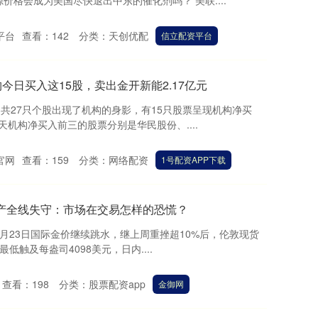
格会成为美国尽快退出中东的催化剂吗？ 美联....
平台
查看：
142
分类：
天创优配
信立配资平台
构今日买入这15股，卖出金开新能2.17亿元
，共27只个股出现了机构的身影，有15只股票呈现机构净买
天机构净买入前三的股票分别是华民股份、....
官网
查看：
159
分类：
网络配资
1号配资APP下载
产全线失守：市场在交易怎样的恐慌？
3月23日国际金价继续跳水，继上周重挫超10%后，伦敦现货
低触及每盎司4098美元，日内....
查看：
198
分类：
股票配资app
金御网