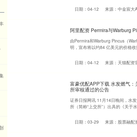
日期：04-12
来源：中金宸大A
人还在
已经上
丰
阿里配资 Permira与Warbur
由Permira和Warburg Pincu
明，宣布将以约84 亿美元的价格收购
转
日期：04-12
来源：天猫配资
集
富豪优配APP下载 水发燃气
所审核通过的公告
证券日报网讯 11月14日晚间，水
所（简称“上交所”）出具的《关于水
日期：03-29
来源：股票融配
创