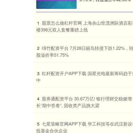
股票配资app
02-24
如今，最可怕的不是你犯了错，而是你误以为别
演戏，却忽略了观众早已看穿一切。 S家这出戏
演了两年，台词早已被说
​股票怎么做杠杆官网 上海佘山世茂洲际酒店彩
1
楼398元双人套餐重磅上线
​绵竹配资平台 7月28日丽岛转债下跌1.22%，
2
股溢价率51.75%
​杠杆配资开户APP下载 国星光电最新筹码趋于
3
中
​股券通配资平台 30.67万亿! 银行理财交稳健增
4
长“期中答卷”, 固收类产品挑大梁
​七星策略官网APP下载 华工科技等在武汉新设
5
投基金合伙企业