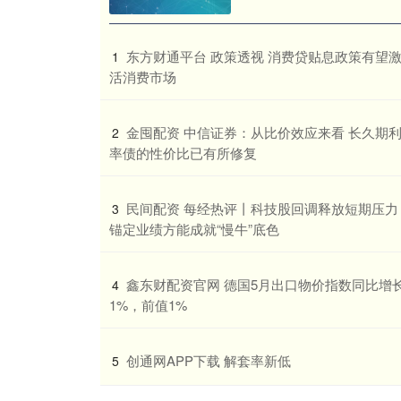
​东方财通平台 政策透视 消费贷贴息政策有望
1
活消费市场
​金囤配资 中信证券：从比价效应来看 长久期
2
率债的性价比已有所修复
​民间配资 每经热评丨科技股回调释放短期压力
3
锚定业绩方能成就“慢牛”底色
​鑫东财配资官网 德国5月出口物价指数同比增
4
1%，前值1%
​创通网APP下载 解套率新低
5