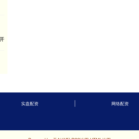
开
实盘配资
网络配资